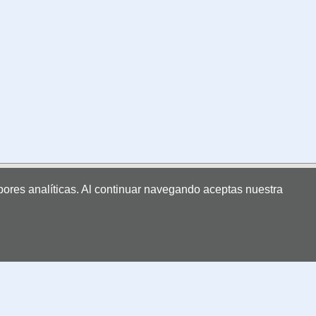
labores analíticas. Al continuar navegando aceptas nuestra
CENTROS MONOGRÁFICOS
ATRYS Oncología - IMOR
Clínica ServiDigest
Instituto de Otología García-Ibáñez
CENTROS COLABORADORES
HM International Patient Delfos