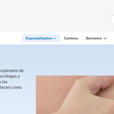
Especialidades
Centros
Servicios
ciplinares de
necólogos y
a las
Cáncer) como