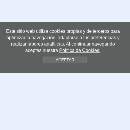
Este sitio web utiliza cookies propias y de terceros para
Centros
optimizar tu navegación, adaptarse a tus preferencias y
realizar labores analíticas. Al continuar navegando
aceptas nuestra
Política de Cookies.
CENTROS MONOGRÁFICOS
ACEPTAR
ATRYS Oncología - IMOR
Clínica ServiDigest
Instituto de Otología García-Ibáñez
CENTROS COLABORADORES
HM International Patient Delfos
Grupo Policlínica
IMO Instituto de Microcirugía Ocular
Serortram
Oftalvist Barcelona
Barraquer Centro de Oftalmología
Laboratorio Echevarne
Instituto Guttmann. Hospital de neurorrehabilitación
Clinica IVI Barcelona