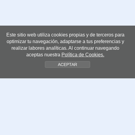
Este sitio web utiliza cookies propias y de terceros para
Centros
optimizar tu navegación, adaptarse a tus preferencias y
realizar labores analíticas. Al continuar navegando
aceptas nuestra
Política de Cookies.
CENTROS MONOGRÁFICOS
ACEPTAR
ATRYS Oncología - IMOR
Clínica ServiDigest
Instituto de Otología García-Ibáñez
CENTROS COLABORADORES
HM International Patient Delfos
Grupo Policlínica
IMO Instituto de Microcirugía Ocular
Serortram
Oftalvist Barcelona
Barraquer Centro de Oftalmología
Laboratorio Echevarne
Instituto Guttmann. Hospital de neurorrehabilitación
Clinica IVI Barcelona